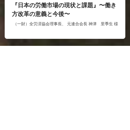
『日本の労働市場の現状と課題』〜働き
方改革の意義と今後〜
（一財）全労済協会理事長、 元連合会長 神津 里季生 様
例会予定
第1816回
08
27
江戸時代の庶民と芝居〜歌舞伎のたの